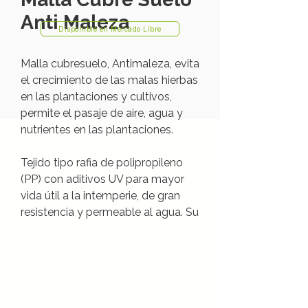
Anti Maleza
Disponible en Mercado Libre
Malla cubresuelo, Antimaleza, evita
el crecimiento de las malas hierbas
en las plantaciones y cultivos,
permite el pasaje de aire, agua y
nutrientes en las plantaciones.
Tejido tipo rafia de polipropileno
(PP) con aditivos UV para mayor
vida útil a la intemperie, de gran
resistencia y permeable al agua. Su
gran resistencia mecánica lo hace
un producto transitable, y su
elevada vida útil, apropiado para
cultivos de especies perennes.